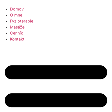
Preskočiť
na
Domov
obsah
O mne
Fyzioterapie
Masáže
Cenník
Kontakt